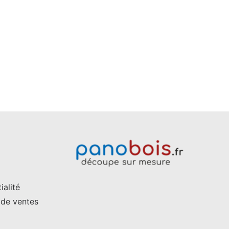
page
du
produit
ialité
 de ventes