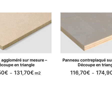
Ce
CHOISIR LES OPTIONS
CHOISIR LES OPTION
 aggloméré sur mesure –
Panneau contreplaqué su
produit
coupe en triangle
Découpe en trian
a
plusieurs
Plage
50
€
131,70
€
116,70
€
174,9
–
m2
–
variations.
de
Les
prix :
options
99,50€
à
peuvent
131,70€
être
choisies
sur
la