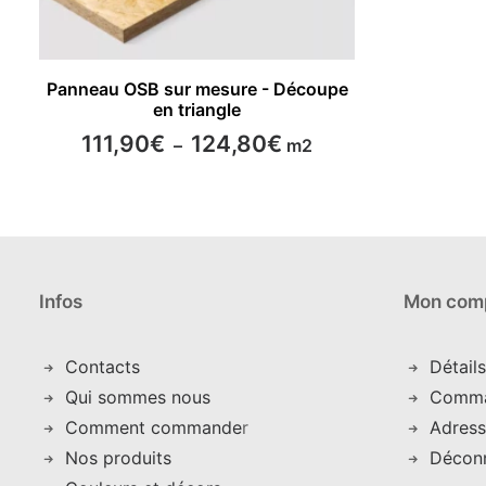
page
page
du
du
produit
produit
Ce
CHOISIR LES OPTIONS
Panneau OSB sur mesure - Découpe
produit
en triangle
a
plusieurs
Plage
111,90
€
124,80
€
–
m2
variations.
de
Les
prix :
options
111,90€
peuvent
à
124,80€
être
choisies
sur
Infos
Mon com
la
page
du
Contacts
Détail
produit
Qui sommes nous
C
omm
Comment commande
r
Adress
Nos produits
Décon