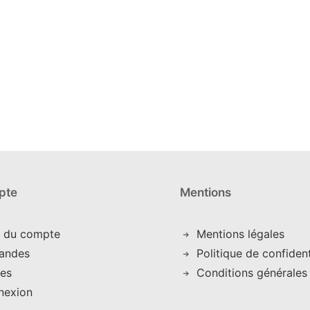
page
du
produit
pte
Mentions
s du compte
Mentions légales
andes
Politique de confident
es
Conditions générales
nexion