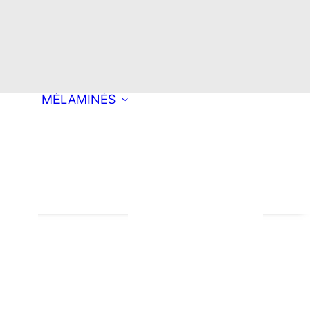
Choisissez une
découpe
Rectangle
Oblong
ong
Double oblong
Cercle
MÉLAMINÉS
Ellipse
roite
Arrondi à droite
pement mobilier
Arrondi à
tion
es & Produits
gauche
oyants
ondi
Double arrondi
Demi-lune
Triangle