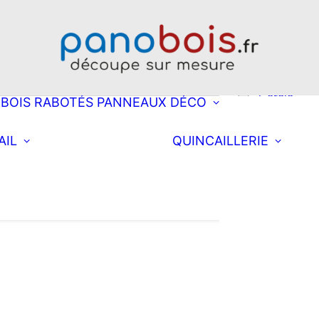
Choisissez une
découpe
Rectangle
Oblong
Double obl
Cercle
BOIS RABOTÉS
PANNEAUX DÉCO
Ellipse
Arrondi à d
Choisissez une
Équi
AIL
QUINCAILLERIE
découpe
Arrondi à
Fixa
Rectangle
Coll
gauche
nett
postformé
Double arr
Demi-lune
Triangle