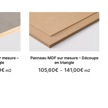
Ce
S
CHOISIR LES OPTIONS
r mesure –
Panneau MDF sur mesure – Découpe
produit
gle
en triangle
a
plusieurs
Plage
Plage
0
€
105,60
€
141,00
€
m2
–
m2
variations.
de
de
Les
prix :
prix :
options
116,70€
105,60€
à
peuvent
à
174,90€
141,00€
être
choisies
sur
la