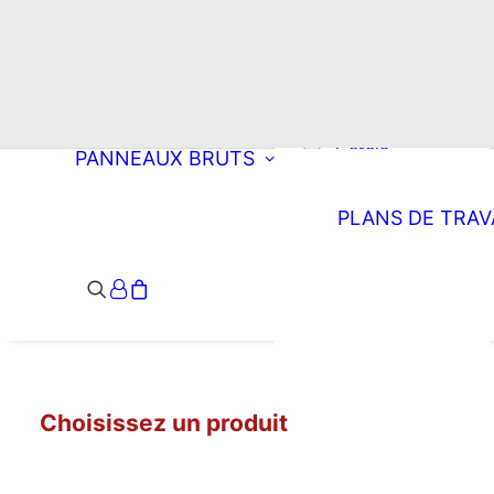
Choisissez une
découpe
Rectangle
Oblong
Double oblong
Cercle
PANNEAUX BRUTS
Ellipse
Arrondi à droite
PLANS DE TRAV
Arrondi à
gauche
Double arrondi
Demi-lune
Triangle
Choisissez un produit