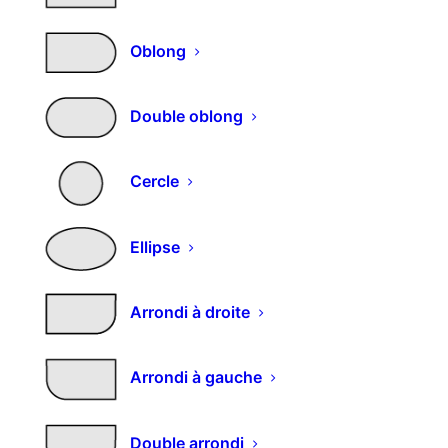
S’INSCRIRE
Oblong
Alternative:
Double oblong
Infos
Cercle
Contacts
Ellipse
Qui sommes nous
Comment commande
r
Arrondi à droite
Nos produits
Couleurs et décors
Expédition et livraison
Arrondi à gauche
Mon compte
Double arrondi