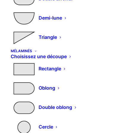
Détails du compte
Demi-lune
C
ommandes
Adresses
Triangle
Déconnexion
MÉLAMINÉS
Choisissez une découpe
Partenaires
Rectangle
Ribereau
Carré Rouge
Oblong
Mentions
Double oblong
Mentions légales
Cercle
Politique de confidentialité