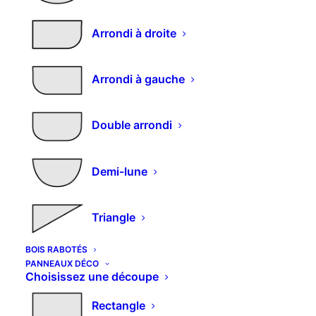
Mot de passe perdu ?
Arrondi à droite
S’inscrire
Arrondi à gauche
Obligatoire
Adresse e-mail
*
Double arrondi
Obligatoire
Mot de passe
*
Demi-lune
Triangle
Vos données personnelles seront utilisées pour vous
BOIS RABOTÉS
accompagner au cours de votre visite du site web,
PANNEAUX DÉCO
gérer l’accès à votre compte, et pour d’autres raisons
Choisissez une découpe
décrites dans notre
politique de confidentialité
.
Rectangle