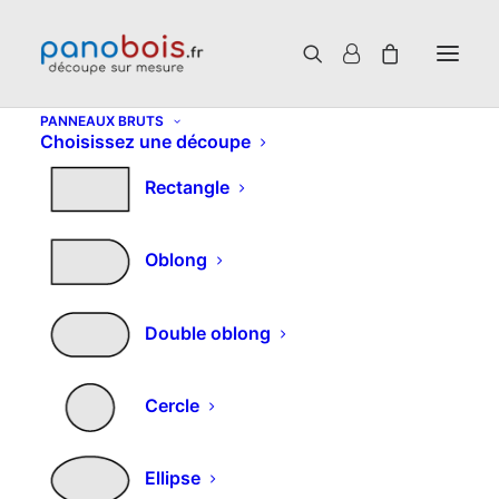
PANNEAUX BRUTS
Choisissez une découpe
Se connecter
Rectangle
Obligatoire
Identifiant ou e-mail
*
Oblong
Obligatoire
Mot de passe
*
Double oblong
Cercle
Alternative:
Se souvenir de moi
SE CONNECTER
Ellipse