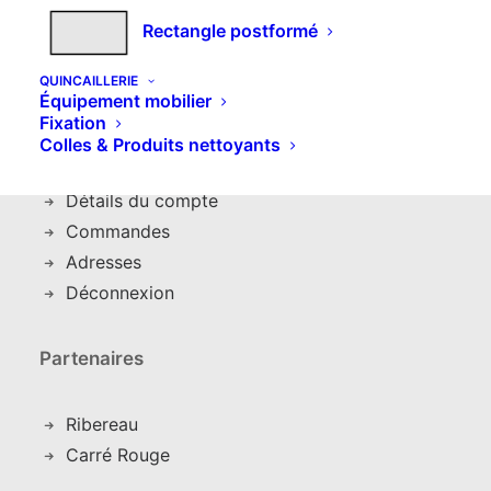
Nos produits
Rectangle postformé
Couleurs et décors
Expédition et livraison
QUINCAILLERIE
Équipement mobilier
Fixation
Mon compte
Colles & Produits nettoyants
Détails du compte
C
ommandes
Adresses
Déconnexion
Partenaires
Ribereau
Carré Rouge