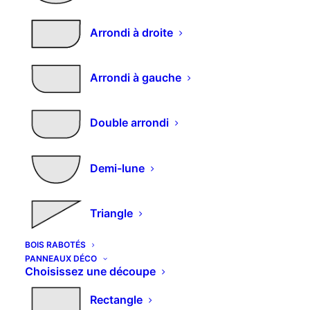
Arrondi à droite
Ce
CHOISIR LES OPTIONS
Panneau 3 plis sur mesure - Découpe double
Arrondi à gauche
produit
oblong
a
plusieurs
Plage
82,60
€
182,11
€
–
m2
variations.
de
Double arrondi
Les
prix :
options
82,60€
peuvent
à
Demi-lune
182,11€
être
choisies
sur
Triangle
la
page
du
BOIS RABOTÉS
produit
PANNEAUX DÉCO
Choisissez une découpe
Ce
Rectangle
CHOISIR LES OPTIONS