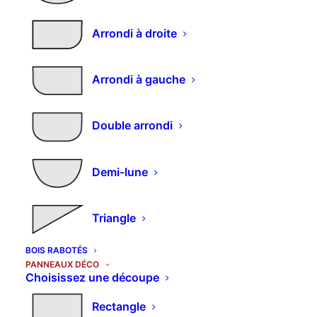
Arrondi à droite
Infos
Arrondi à gauche
Contacts
Qui sommes nous
Comment commande
r
Double arrondi
Nos produits
Couleurs et décors
Demi-lune
Expédition et livraison
Triangle
Mon compte
BOIS RABOTÉS
PANNEAUX DÉCO
Détails du compte
Choisissez une découpe
C
ommandes
Adresses
Rectangle