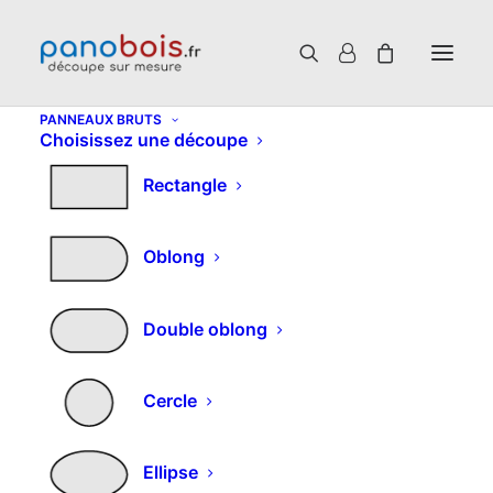
PANNEAUX BRUTS
Choisissez une découpe
Rectangle
Choisissez un produit
Oblong
Il semble que nous ne pouvons pas trouver ce
que vous cherchez. Peut-être qu'une recherche
Double oblong
peut vous aider.
Cercle
Ellipse