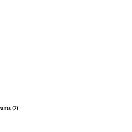
oyants
(7)