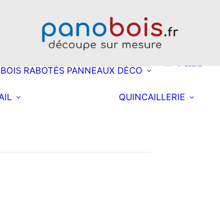
Choisissez une
découpe
Rectangle
Oblong
Double obl
Cercle
BOIS RABOTÉS
PANNEAUX DÉCO
Ellipse
Arrondi à d
Choisissez une
Équi
AIL
QUINCAILLERIE
découpe
Arrondi à
Fixa
Rectangle
Coll
gauche
nett
postformé
Double arr
Demi-lune
Triangle