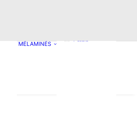
Choisissez une
découpe
Rectangle
Oblong
ong
Double oblong
Cercle
MÉLAMINÉS
Ellipse
roite
Arrondi à droite
pement mobilier
Arrondi à
tion
es & Produits
gauche
oyants
ondi
Double arrondi
Demi-lune
Triangle