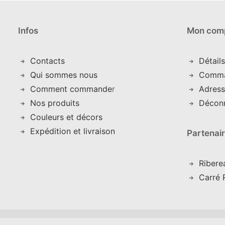
Infos
Mon com
Contacts
Détail
Qui sommes nous
C
omm
Comment commande
r
Adress
Nos produits
Décon
Couleurs et décors
Expédition et livraison
Partenai
Ribere
Carré 