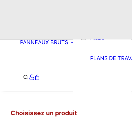
Choisissez une
découpe
Rectangle
Oblong
Double oblong
Cercle
PANNEAUX BRUTS
Ellipse
Arrondi à droite
PLANS DE TRAV
Arrondi à
gauche
Double arrondi
Demi-lune
Triangle
Choisissez un produit