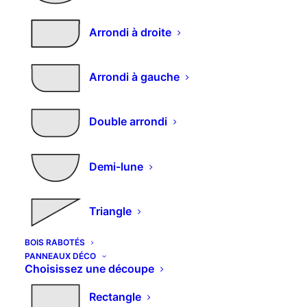
double oblong
Arrondi à droite
Plage
–
82,60
€
182,11
€
m2
de
Arrondi à gauche
Résistance & esthétique.
prix :
82,60€
3 plis épicéa
Double arrondi
à
182,11€
Photos non contractuelles.
Demi-lune
Dimensions et découpes spéciales : nous
consulter
Triangle
BOIS RABOTÉS
Selectionnez vos options et
PANNEAUX DÉCO
Choisissez une découpe
entrez vos mesures
Rectangle