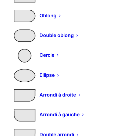
Choisissez l'épaisseur (en mm)
Oblong
Choisissez la finition
Double oblong
Cercle
Choisissez le panneau
Ellipse
Arrondi à droite
quantité
AJOUTER AU PANIER
de
Alternative:
Arrondi à gauche
Panneau
3
REF:
DECO-3PLIS-DO
plis
Double arrondi