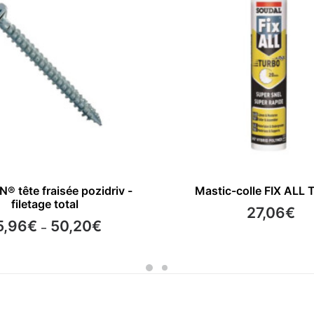
CHOIX DES OPTIONS
AJOUTER AU PANIE
® tête fraisée pozidriv -
Mastic-colle FIX ALL
filetage total
27,06
€
Plage
5,96
€
50,20
€
–
de
prix :
15,96€
à
50,20€