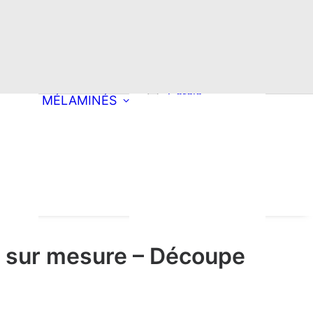
Choisissez une
découpe
Rectangle
Oblong
ong
Double oblong
Cercle
MÉLAMINÉS
Ellipse
roite
Arrondi à droite
pement mobilier
Arrondi à
tion
es & Produits
gauche
oyants
ondi
Double arrondi
Demi-lune
Triangle
 sur mesure – Découpe