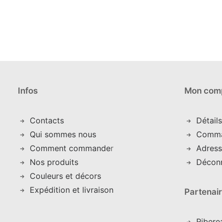
sur
sur
la
la
page
page
du
du
produit
produit
Infos
Mon com
Contacts
Détail
Qui sommes nous
C
omm
Comment commande
r
Adress
Nos produits
Décon
Couleurs et décors
Expédition et livraison
Partenai
Ribere