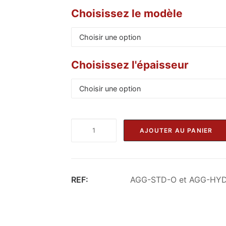
Choisissez le modèle
Choisissez l'épaisseur
quantité
AJOUTER AU PANIER
de
Alternative:
Panneau
aggloméré
REF:
AGG-STD-O et AGG-HY
sur
mesure
–
Découpe