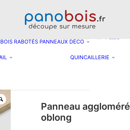
Choisissez une
découpe
Rectangle
Oblong
Double obl
Cercle
BOIS RABOTÉS
PANNEAUX DÉCO
Ellipse
Arrondi à d
Choisissez une
Équi
AIL
QUINCAILLERIE
découpe
Arrondi à
Fixa
Rectangle
Coll
gauche
nett
postformé
Double arr
Demi-lune
Triangle
Panneau aggloméré
oblong