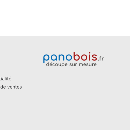
sur
su
la
la
page
p
du
d
produit
pr
ialité
 de ventes