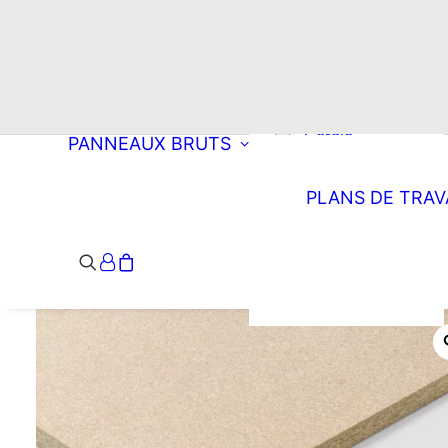
Choisissez une
découpe
Rectangle
Oblong
Double oblong
Cercle
PANNEAUX BRUTS
Ellipse
Arrondi à droite
PLANS DE TRAV
Arrondi à
gauche
Double arrondi
Demi-lune
Triangle