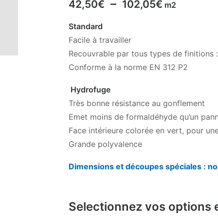
Plage
–
42,50
€
102,05
€
m2
de
Standard
prix :
Facile à travailler
42,50€
Recouvrable par tous types de finitions : 
à
Conforme à la norme EN 312 P2
102,05€
Hydrofuge
Très bonne résistance au gonflement
Emet moins de formaldéhyde qu’un pann
Face intérieure colorée en vert, pour une 
Grande polyvalence
Dimensions et découpes spéciales : no
Selectionnez vos options 