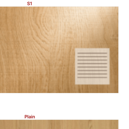
S1
Plain