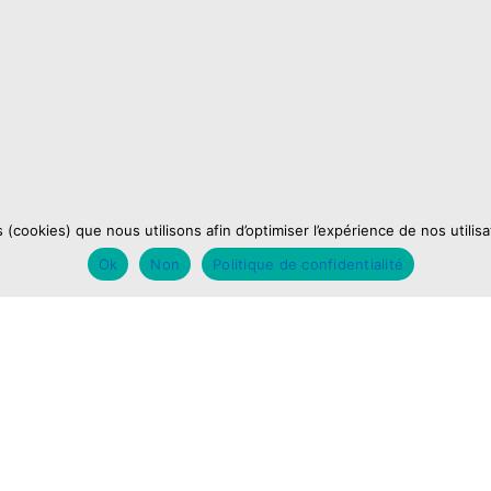
s (cookies) que nous utilisons afin d’optimiser l’expérience de nos utili
Ok
Non
Politique de confidentialité
pte
Mentions
s du compte
Mentions légales
andes
Politique de confident
es
Conditions générales
nexion