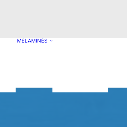
Choisissez une
découpe
Rectangle
Oblong
ong
Double oblong
Cercle
MÉLAMINÉS
Ellipse
roite
Arrondi à droite
pement mobilier
Arrondi à
tion
es & Produits
gauche
oyants
ondi
Double arrondi
Demi-lune
Triangle