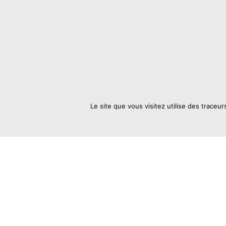
Le site que vous visitez utilise des traceur
Infos
Mon com
Contacts
Détail
Qui sommes nous
C
omm
Comment commande
r
Adress
Nos produits
Décon
Couleurs et décors