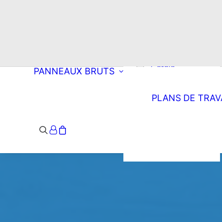
Choisissez une
découpe
Rectangle
Oblong
Double oblong
Cercle
PANNEAUX BRUTS
Ellipse
Arrondi à droite
PLANS DE TRAV
Arrondi à
gauche
Double arrondi
Demi-lune
Triangle