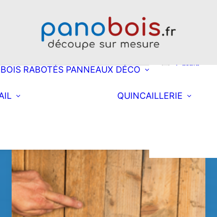
Choisissez une
découpe
Rectangle
Oblong
Double obl
Cercle
BOIS RABOTÉS
PANNEAUX DÉCO
Ellipse
Arrondi à d
Choisissez une
Équi
AIL
QUINCAILLERIE
découpe
Arrondi à
Fixa
Rectangle
Coll
gauche
nett
postformé
Double arr
Demi-lune
Triangle