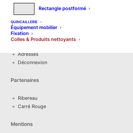
Expédition et livraison
Rectangle postformé
Mon compte
QUINCAILLERIE
Équipement mobilier
Fixation
Détails du compte
Colles & Produits nettoyants
C
ommandes
Adresses
Déconnexion
Partenaires
Ribereau
Carré Rouge
Mentions