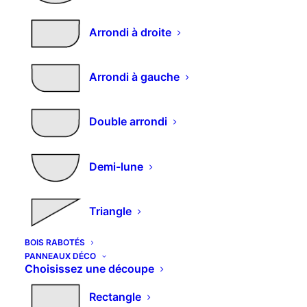
Arrondi à droite
Bombe aérosol de
Arrondi à gauche
peinture ILLICOLOR
Plage
–
Double arrondi
29,23
€
33,60
€
de
Choisissez votre couleur
prix :
Demi-lune
29,23€
à
Triangle
33,60€
quantité
BOIS RABOTÉS
AJOUTER AU PANIER
PANNEAUX DÉCO
de
Choisissez une découpe
Alternative:
Bombe
Rectangle
aérosol