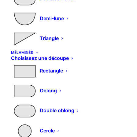
Demi-lune
Triangle
MÉLAMINÉS
Choisissez une découpe
Rectangle
Oblong
Double oblong
Ce
CHOIX DES OPTIONS
Crayon feutre retouche ILLICOLOR
produit
Cercle
a
Plage
23,15
€
26,63
€