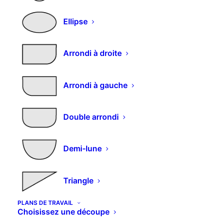
–
plusieurs
de
prix :
variations.
23,15€
Ellipse
Les
à
options
26,63€
peuvent
Arrondi à droite
être
choisies
sur
la
Arrondi à gauche
page
du
produit
Double arrondi
Infos
Demi-lune
Contacts
Qui sommes nous
Comment commande
r
Triangle
Nos produits
PLANS DE TRAVAIL
Couleurs et décors
Choisissez une découpe