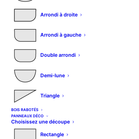
Arrondi à droite
Champlat MDF prépeint
Arrondi à gauche
blanc
Plage
–
Double arrondi
1,53
€
3,98
€
le mètre linéaire
de
Photos non contractuelles.
prix :
Demi-lune
1,53€
à
Selectionnez vos options et
Triangle
3,98€
entrez vos mesures
BOIS RABOTÉS
PANNEAUX DÉCO
Choisissez la section
Choisissez une découpe
Rectangle