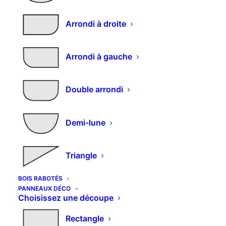
Arrondi à droite
Panneau mélaminé sur
Arrondi à gauche
mesure décor métal –
Découpe en demi-lune
Double arrondi
99,40
€
m2
Demi-lune
Excellente résistance aux chocs Excellent
équilibre de la surface Structures de surface
Triangle
authentiques
BOIS RABOTÉS
PANNEAUX DÉCO
Choisissez une découpe
Dimensions et découpes spéciales : nous
Rectangle
consulter