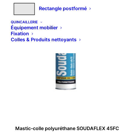
Rectangle postformé
QUINCAILLERIE
Équipement mobilier
Fixation
Colles & Produits nettoyants
Ce
C
CHOIX DES OPTIONS
Mastic-colle polyuréthane SOUDAFLEX 45FC
produit
pr