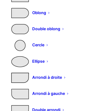
Oblong
Selectionnez vos options et
entrez vos mesures
Double oblong
Choisissez l'épaisseur
Cercle
Ellipse
Choisissez un décors métal
Arrondi à droite
Effacer
Arrondi à gauche
Double arrondi