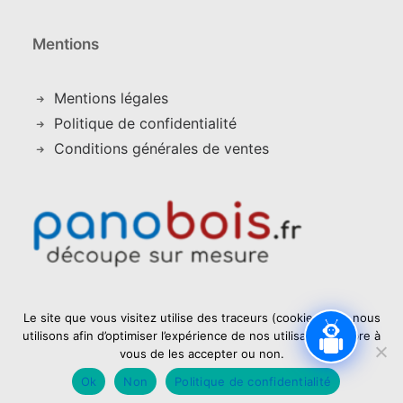
Mentions
Mentions légales
Politique de confidentialité
Conditions générales de ventes
Le site que vous visitez utilise des traceurs (cookies) que nous
utilisons afin d’optimiser l’expérience de nos utilisateurs. Libre à
vous de les accepter ou non.
Ok
Non
Politique de confidentialité
© 2021 panobois.fr |
scom communicatio
n