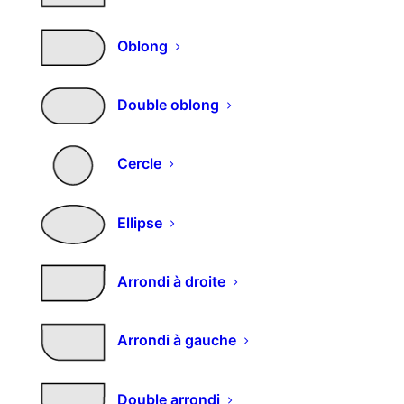
consulter
Oblong
Selectionnez vos options et
Double oblong
entrez vos mesures
Choisissez l'épaisseur
Cercle
Ellipse
Choisissez un décor pierre
Arrondi à droite
Effacer
Arrondi à gauche
Double arrondi