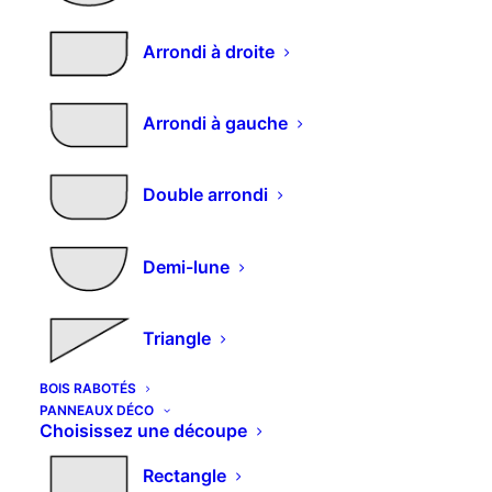
Arrondi à droite
Panneau mélaminé sur
Arrondi à gauche
mesure décor pierre –
Découpe avec double
Double arrondi
arrondi
Demi-lune
119,30
€
m2
Excellente résistance aux chocs
Triangle
Excellent équilibre de la surface
BOIS RABOTÉS
Structures de surface authentiques
PANNEAUX DÉCO
Choisissez une découpe
Voir et télécharger les décors pierre
Rectangle
Dimensions et découpes spéciales : nous