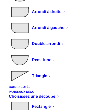
Arrondi à droite
Pied de meuble déco
Arrondi à gauche
25,86
€
Double arrondi
quantité
Alternative:
AJOUTER AU PANIER
de
Demi-lune
Pied
de
REF:
QUINCA-EM-PIED DECO
meuble
Triangle
déco
BOIS RABOTÉS
PANNEAUX DÉCO
Choisissez une découpe
DESCRIPTION
Rectangle
DESCRIPTION