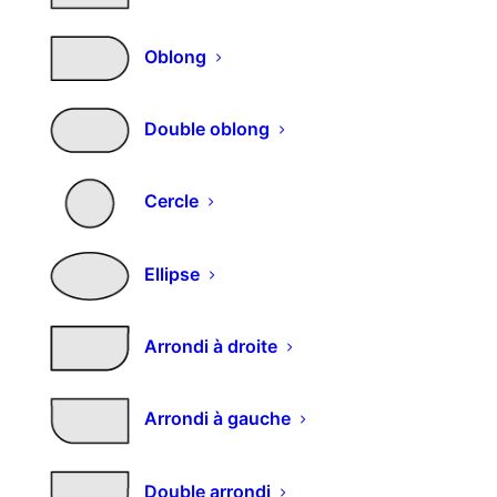
Pied de meuble en zamak.
Oblong
Diamètre : 40 mm
Réglage par tige.
Double oblong
Vous aimerez peut-être aussi…
Cercle
Ellipse
Arrondi à droite
Arrondi à gauche
Double arrondi