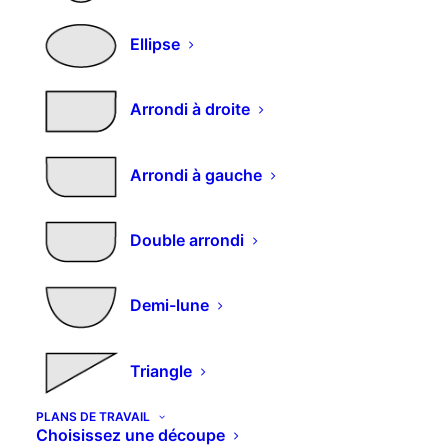
Contacts
Ellipse
Qui sommes nous
Comment commande
r
Arrondi à droite
Nos produits
Couleurs et décors
Expédition et livraison
Arrondi à gauche
Mon compte
Double arrondi
Détails du compte
Demi-lune
C
ommandes
Adresses
Triangle
Déconnexion
PLANS DE TRAVAIL
Choisissez une découpe
Partenaires