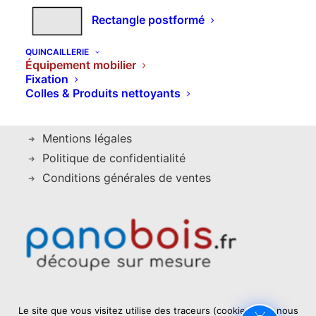
Rectangle postformé
Ribereau
Carré Rouge
QUINCAILLERIE
Équipement mobilier
Fixation
Colles & Produits nettoyants
Mentions
Mentions légales
Politique de confidentialité
Conditions générales de ventes
Le site que vous visitez utilise des traceurs (cookies) que nous