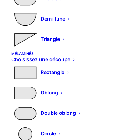
Demi-lune
Triangle
MÉLAMINÉS
Choisissez une découpe
Rectangle
Oblong
C
AJOUTER AU PANIER
Poignée tirette
Double oblong
pr
a
4,85
€
pl
va
Cercle
Le