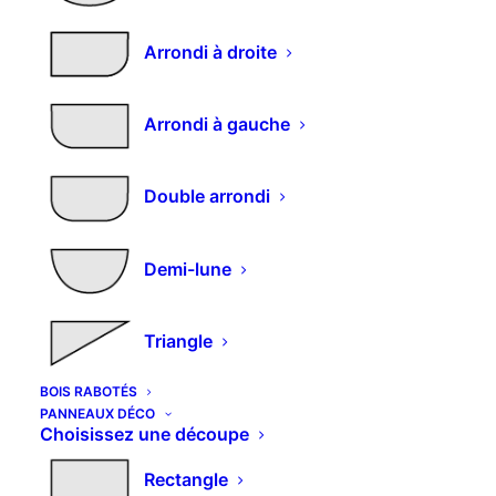
Arrondi à droite
Poignée fil acier inox
Arrondi à gauche
Plage
–
4,20
€
29,74
€
de
Double arrondi
Choisissez la longueur
prix :
4,20€
Demi-lune
à
29,74€
Triangle
quantité
AJOUTER AU PANIER
de
BOIS RABOTÉS
Alternative:
Poignée
PANNEAUX DÉCO
Choisissez une découpe
fil
REF:
QUINCA-EM-PG FIL ACIER
acier
Rectangle