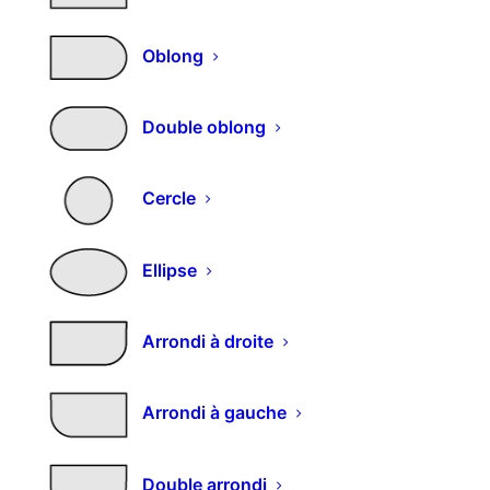
inox
Oblong
DESCRIPTION
Double oblong
DESCRIPTION
Description du produit :
Cercle
Poignée inox 304
⌀ 12 mm
Ellipse
Hauteur : 31,5 mm
Existe en 13 longueurs (et 13 entraxes
Arrondi à droite
correspondantes)
Vous aimerez peut-être aussi…
Arrondi à gauche
Double arrondi