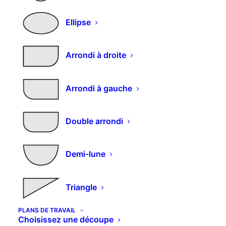
op
pe
Ellipse
êt
ch
su
Arrondi à droite
la
pa
du
pr
Arrondi à gauche
Infos
Double arrondi
Contacts
Qui sommes nous
Demi-lune
Comment commande
r
Nos produits
Couleurs et décors
Triangle
Expédition et livraison
PLANS DE TRAVAIL
Choisissez une découpe