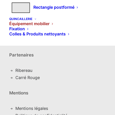
Mon compte
Rectangle postformé
Détails du compte
QUINCAILLERIE
Équipement mobilier
C
ommandes
Fixation
Adresses
Colles & Produits nettoyants
Déconnexion
Partenaires
Ribereau
Carré Rouge
Mentions
Mentions légales