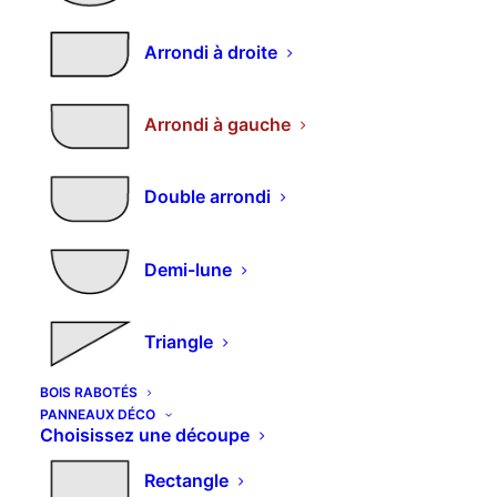
arrondi à gauche
Arrondi à droite
Plage
–
88,60
€
182,11
€
m2
de
Arrondi à gauche
Résistance & esthétique.
prix :
88,60€
3 plis épicéa
Double arrondi
à
182,11€
Photos non contractuelles.
Demi-lune
Dimensions et découpes spéciales : nous
consulter
Triangle
BOIS RABOTÉS
Selectionnez vos options et
PANNEAUX DÉCO
Choisissez une découpe
entrez vos mesures
Rectangle