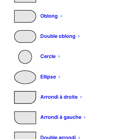
Choisissez l'épaisseur (en mm)
Oblong
Choisissez la finition
Double oblong
Cercle
Choisissez le panneau
Ellipse
Arrondi à droite
quantité
AJOUTER AU PANIER
de
Alternative:
Arrondi à gauche
Panneau
3
REF:
DECO-3PLIS-AG
plis
Double arrondi