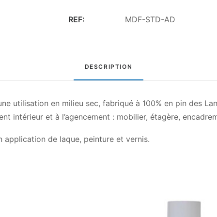
MDF
REF:
MDF-STD-AD
sur
mesure
–
Découpe
DESCRIPTION
avec
arrondi
à
e utilisation en milieu sec, fabriqué à 100% en pin des La
droite
nt intérieur et à l’agencement : mobilier, étagère, encadre
n application de laque, peinture et vernis.