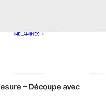
Choisissez une
découpe
Rectangle
Oblong
ong
Double oblong
Cercle
MÉLAMINÉS
Ellipse
roite
Arrondi à droite
pement mobilier
Arrondi à
tion
es & Produits
gauche
oyants
ondi
Double arrondi
Demi-lune
Triangle
esure – Découpe avec