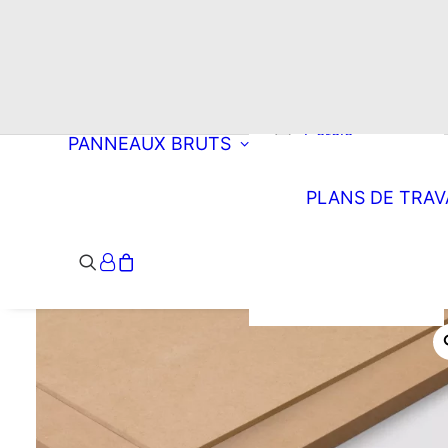
Choisissez une
découpe
Rectangle
Oblong
Double oblong
Cercle
PANNEAUX BRUTS
Ellipse
Arrondi à droite
PLANS DE TRAV
Arrondi à
gauche
Double arrondi
Demi-lune
Triangle