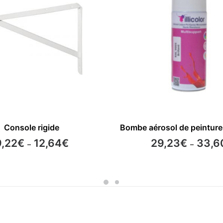
Ce
CHOIX DES OPTIONS
CHOIX DES OPTIONS
Console rigide
Bombe aérosol de peintur
produit
a
Plage
9,22
€
12,64
€
29,23
€
33,6
–
–
plusieurs
de
prix :
variations.
9,22€
Les
à
options
12,64€
peuvent
être
choisies
sur