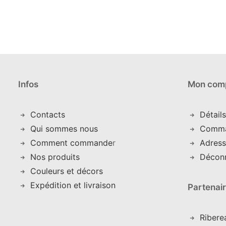
la
la
page
page
du
du
produit
produit
Infos
Mon com
Contacts
Détail
Qui sommes nous
C
omm
Comment commande
r
Adress
Nos produits
Décon
Couleurs et décors
Expédition et livraison
Partenai
Ribere