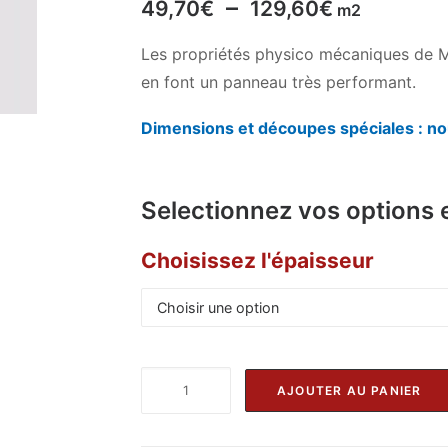
Plage
–
49,70
€
129,60
€
m2
de
Les propriétés physico mécaniques de M
prix :
en font un panneau très performant.
49,70€
à
Dimensions et découpes spéciales : no
129,60€
Selectionnez vos options 
Choisissez l'épaisseur
quantité
AJOUTER AU PANIER
de
Alternative:
Panneau