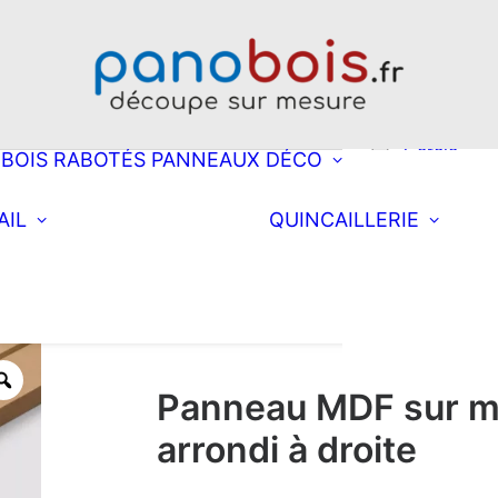
Choisissez une
découpe
Rectangle
Oblong
Double obl
Cercle
BOIS RABOTÉS
PANNEAUX DÉCO
Ellipse
Arrondi à d
Choisissez une
Équi
AIL
QUINCAILLERIE
découpe
Arrondi à
Fixa
Rectangle
Coll
gauche
nett
postformé
Double arr
Demi-lune
Triangle
Panneau MDF sur m
arrondi à droite