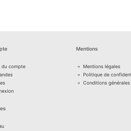
la
page
du
produit
pte
Mentions
s du compte
Mentions légales
andes
Politique de confident
es
Conditions générales
nexion
res
au