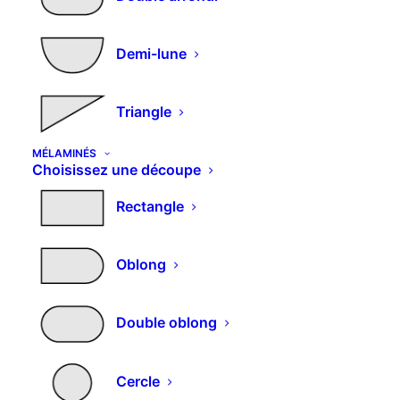
(potentiel décoratif limité, dû au traitement
ignifuge). Ce panneau peut être utilisé en
Demi-lune
intérieur, comme en extérieur.
Triangle
Vous aimerez peut-être aussi…
MÉLAMINÉS
Choisissez une découpe
Rectangle
Oblong
Double oblong
Cercle