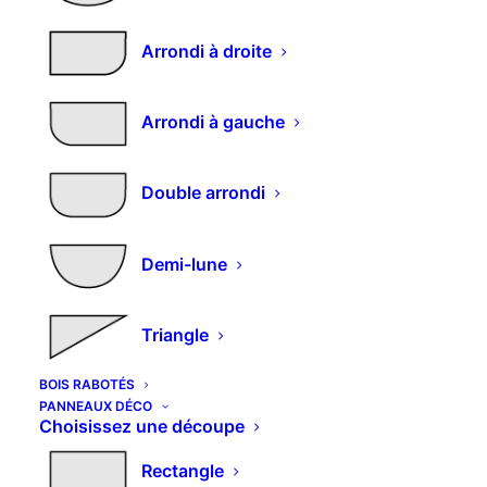
en ellipse
Arrondi à droite
Plage
–
66,60
€
131,90
€
m2
de
Arrondi à gauche
Le panneau contreplaqué est léger et de couleur
prix :
claire.
66,60€
Double arrondi
Il a de grande facilité d’usinage.
à
131,90€
Dimensions et découpes spéciales : nous
Demi-lune
consulter
Triangle
Selectionnez vos options et
BOIS RABOTÉS
entrez vos mesures
PANNEAUX DÉCO
Choisissez une découpe
Choisissez l'épaisseur
Rectangle