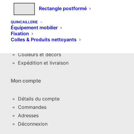
Infos
Rectangle postformé
Contacts
QUINCAILLERIE
Équipement mobilier
Qui sommes nous
Fixation
Comment commande
r
Colles & Produits nettoyants
Nos produits
Couleurs et décors
Expédition et livraison
Mon compte
Détails du compte
C
ommandes
Adresses
Déconnexion